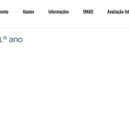
mento
Alunos
Informações
EMAEI
Avaliação In
1.º ano