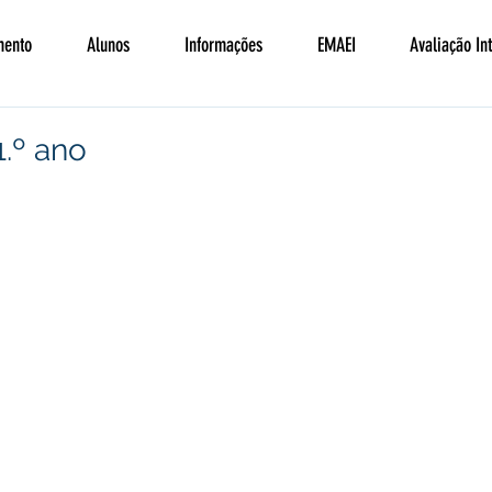
mento
Alunos
Informações
EMAEI
Avaliação In
1.º ano