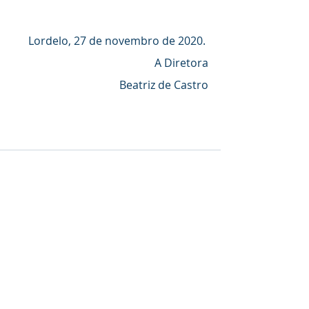
Lordelo, 27 de novembro de 2020. 
A Diretora
Beatriz de Castro
Comentários
Não foi possível carregar comentários
Parece que houve um problema técnico. Tente
reconectar ou atualizar a página.
Atualizar