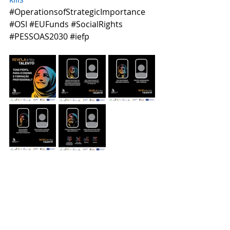
#OperationsofStrategicImportance
#OSI
#EUFunds
#SocialRights
#PESSOAS2030
#iefp