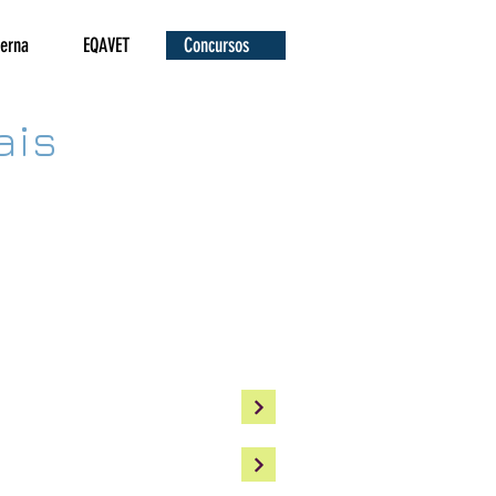
terna
EQAVET
Concursos
ais
Diretor(a)
 de Abertura
amento do Procedimento