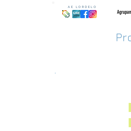
AE LORDELO
Agrupa
Pr
Docentes
Contratação de escola
Professor Bibliotecário