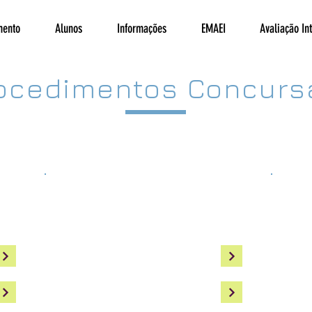
mento
Alunos
Informações
EMAEI
Avaliação In
ocedimentos Concurs
Não Docentes
Assistente Técnico
Aviso
Assistente Operacional
Regul