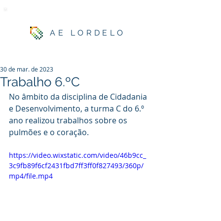
AE LORDELO
30 de mar. de 2023
Trabalho 6.ºC
No âmbito da disciplina de Cidadania 
e Desenvolvimento, a turma C do 6.º 
ano realizou trabalhos sobre os 
pulmões e o coração.
https://video.wixstatic.com/video/46b9cc_
3c9fb89f6cf2431fbd7ff3ff0f827493/360p/
mp4/file.mp4