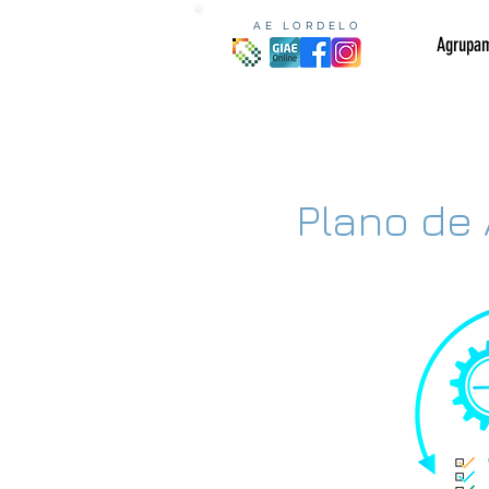
AE LORDELO
Agrupa
Plano de