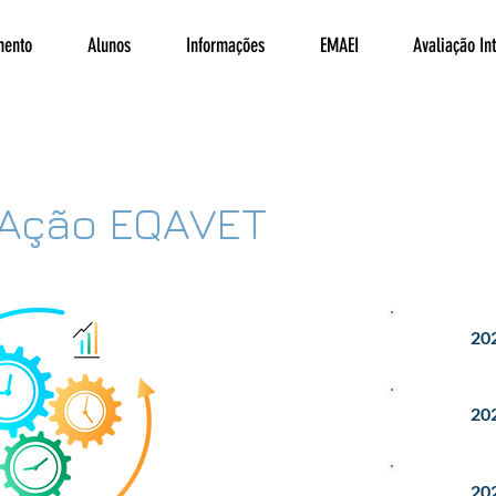
mento
Alunos
Informações
EMAEI
Avaliação In
 Ação EQAVET
202
202
202