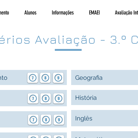
mento
Alunos
Informações
EMAEI
Avaliação In
érios Avaliação - 3.º 
nto
Geografia
História
Inglês