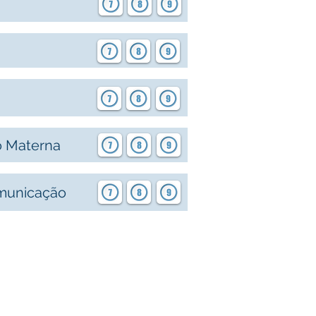
o Materna
omunicação